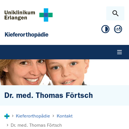
Zum Hauptinhalt springen
Skip to page footer
Kieferorthopädie
Dr. med. Thomas Förtsch
Sie sind hier:
Kieferorthopädie
Kontakt
Dr. med. Thomas Förtsch