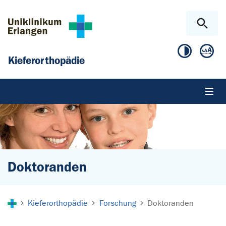
Zum Hauptinhalt springen
Skip to page footer
Kieferorthopädie
Doktoranden
Sie sind hier:
Kieferorthopädie
Forschung
Doktoranden